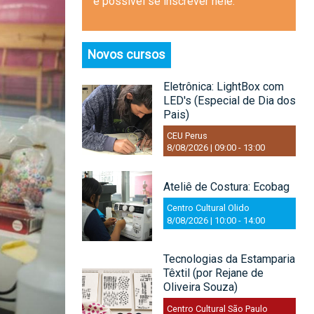
é possível se inscrever nele.
Novos cursos
Eletrônica: LightBox com
LED's (Especial de Dia dos
Pais)
CEU Perus
8/08/2026 | 09:00
-
13:00
Ateliê de Costura: Ecobag
Centro Cultural Olido
8/08/2026 | 10:00
-
14:00
Tecnologias da Estamparia
Têxtil (por Rejane de
Oliveira Souza)
Centro Cultural São Paulo