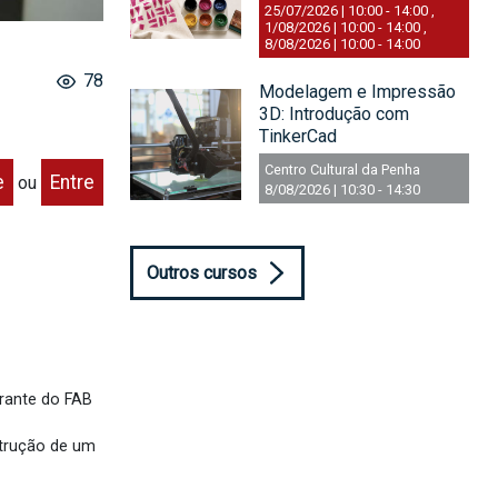
25/07/2026 | 10:00
-
14:00
,
1/08/2026 | 10:00
-
14:00
,
8/08/2026 | 10:00
-
14:00
78
Modelagem e Impressão
3D: Introdução com
TinkerCad
Centro Cultural da Penha
e
Entre
ou
8/08/2026 | 10:30
-
14:30
Outros cursos
grante do FAB
strução de um