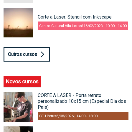
Corte a Laser: Stencil com Inkscape
Centro Cultural Vila Itororó
16/02/2023 | 10:00
-
14:00
Outros cursos
Novos cursos
CORTE A LASER - Porta retrato
personalizado 10x15 cm (Especial Dia dos
Pais)
CEU Perus
6/08/2026 | 14:00
-
18:00