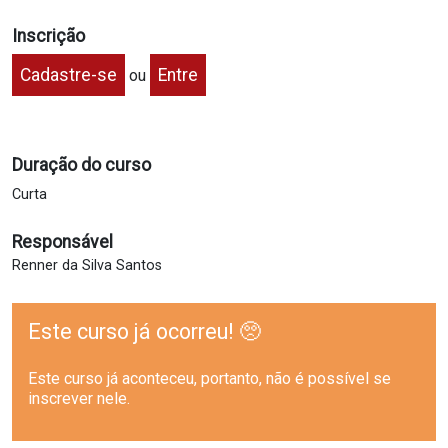
Inscrição
Cadastre-se
Entre
ou
Duração do curso
Curta
Responsável
Renner da Silva Santos
Este curso já ocorreu! 🥺
Este curso já aconteceu, portanto, não é possível se
inscrever nele.