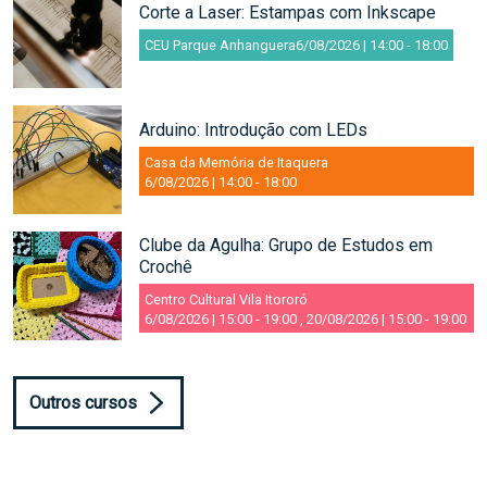
Corte a Laser: Estampas com Inkscape
CEU Parque Anhanguera
6/08/2026 | 14:00
-
18:00
Arduino: Introdução com LEDs
Casa da Memória de Itaquera
6/08/2026 | 14:00
-
18:00
Clube da Agulha: Grupo de Estudos em
Crochê
Centro Cultural Vila Itororó
6/08/2026 | 15:00
-
19:00
,
20/08/2026 | 15:00
-
19:00
Outros cursos