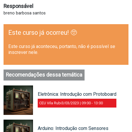
Responsável
breno barbosa santos
Este curso já ocorreu! 🥺
Este curso já aconteceu, portanto, não é possível se
inscrever nele.
Recomendações dessa temática
Eletrônica: Introdução com Protoboard
CEU Vila Rubi
3/03/2023 | 09:00
-
13:00
Arduino: Introdução com Sensores