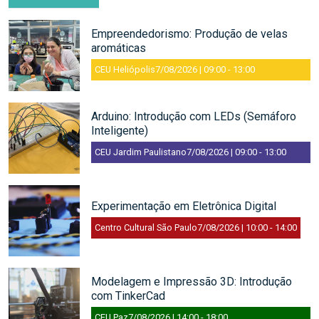
Empreendedorismo: Produção de velas
aromáticas
CEU Heliópolis
7/08/2026 | 09:00
-
13:00
Arduino: Introdução com LEDs (Semáforo
Inteligente)
CEU Jardim Paulistano
7/08/2026 | 09:00
-
13:00
Experimentação em Eletrônica Digital
Centro Cultural São Paulo
7/08/2026 | 10:00
-
14:00
Modelagem e Impressão 3D: Introdução
com TinkerCad
CEU Paz
7/08/2026 | 14:00
-
18:00