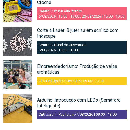
Crochê
Centro Cultural Vila Itororó
6/08/2026 | 15:00
-
19:00
,
20/08/2026 | 15:00
-
19:00
Corte a Laser: Bijuterias em acrílico com
Inkscape
Centro Cultural da Juventude
6/08/2026 | 15:00
-
19:00
Empreendedorismo: Produção de velas
aromáticas
CEU Heliópolis
7/08/2026 | 09:00
-
13:00
Arduino: Introdução com LEDs (Semáforo
Inteligente)
CEU Jardim Paulistano
7/08/2026 | 09:00
-
13:00