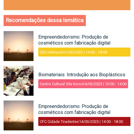
Recomendações dessa temática
Empreendedorismo: Produção de
cosméticos com fabricação digital
CEU Heliópolis
1/03/2023 | 14:00
-
18:00
Biomateriais: Introdução aos Bioplásticos
Centro Cultural Vila Itororó
4/03/2023 | 10:00
-
14:00
Empreendedorismo: Produção de
cosméticos com fabricação digital
CFC Cidade Tiradentes
14/03/2023 | 14:00
-
18:00