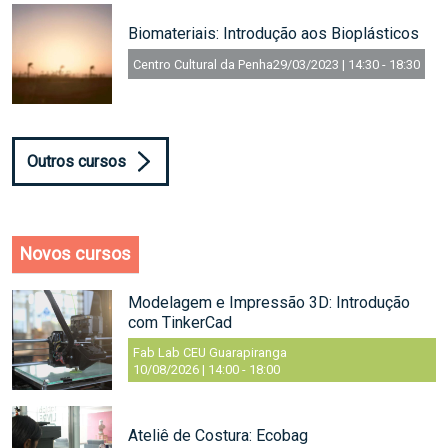
Biomateriais: Introdução aos Bioplásticos
Centro Cultural da Penha
29/03/2023 | 14:30
-
18:30
Outros cursos
Novos cursos
Modelagem e Impressão 3D: Introdução
com TinkerCad
Fab Lab CEU Guarapiranga
10/08/2026 | 14:00
-
18:00
Ateliê de Costura: Ecobag