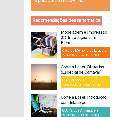
é possível se inscrever nele.
Recomendações dessa temática
Modelagem e Impressão
3D: Introdução com
Blender
Casa da Memória de Itaquera
7/06/2022 | 14:00
-
18:00
Corte a Laser: Bijuterias
(Especial de Carnaval)
CEU Heliópolis
15/02/2023 | 14:00
-
18:00
Corte a Laser: Introdução
com Inkscape
CEU Parque Anhanguera
2/03/2023 | 09:00
-
13:00