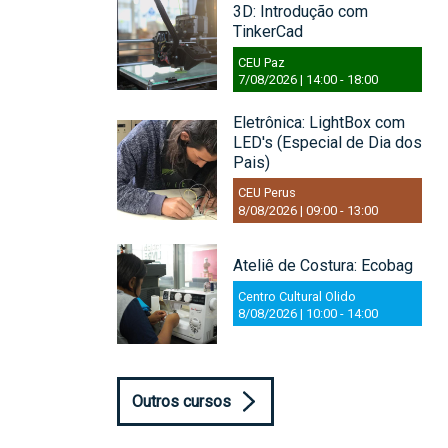
3D: Introdução com
TinkerCad
CEU Paz
7/08/2026 | 14:00
-
18:00
Eletrônica: LightBox com
LED's (Especial de Dia dos
Pais)
CEU Perus
8/08/2026 | 09:00
-
13:00
Ateliê de Costura: Ecobag
Centro Cultural Olido
8/08/2026 | 10:00
-
14:00
Outros cursos