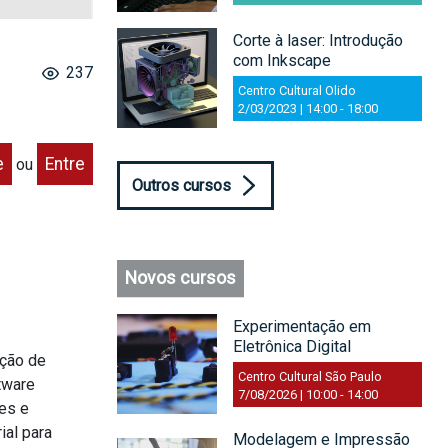
Corte à laser: Introdução
com Inkscape
237
Centro Cultural Olido
2/03/2023 | 14:00
-
18:00
e
Entre
ou
Outros cursos
Novos cursos
Experimentação em
Eletrônica Digital
ação de
Centro Cultural São Paulo
tware
7/08/2026 | 10:00
-
14:00
tes e
ial para
Modelagem e Impressão